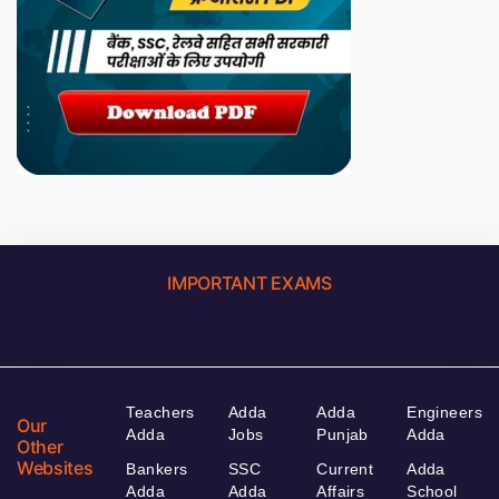
IMPORTANT EXAMS
Teachers
Adda
Adda
Engineers
Our
Adda
Jobs
Punjab
Adda
Other
Websites
Bankers
SSC
Current
Adda
Adda
Adda
Affairs
School