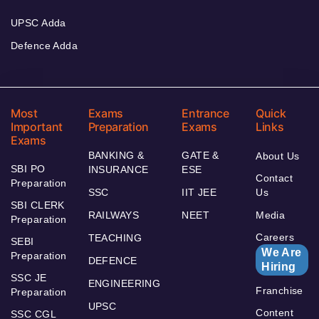
UPSC Adda
Defence Adda
Most
Exams
Entrance
Quick
Important
Preparation
Exams
Links
Exams
BANKING &
GATE &
About Us
SBI PO
INSURANCE
ESE
Contact
Preparation
SSC
IIT JEE
Us
SBI CLERK
RAILWAYS
NEET
Media
Preparation
Careers
TEACHING
SEBI
We Are
Preparation
DEFENCE
Hiring
SSC JE
ENGINEERING
Franchise
Preparation
UPSC
Content
SSC CGL