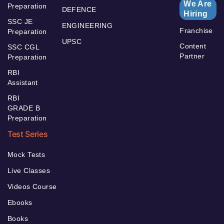
We Are
Preparation
DEFENCE
Hiring
SSC JE
ENGINEERING
Franchise
Preparation
UPSC
Content
SSC CGL
Partner
Preparation
RBI
Assistant
RBI
GRADE B
Preparation
Test Series
Mock Tests
Live Classes
Videos Course
Ebooks
Books