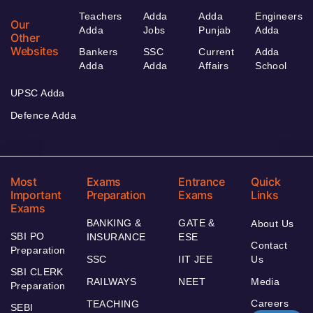
Teachers
Adda
Adda
Engineers
Our
Adda
Jobs
Punjab
Adda
Other
Websites
Bankers
SSC
Current
Adda
Adda
Adda
Affairs
School
UPSC Adda
Defence Adda
Most
Exams
Entrance
Quick
Important
Preparation
Exams
Links
Exams
BANKING &
GATE &
About Us
SBI PO
INSURANCE
ESE
Contact
Preparation
SSC
IIT JEE
Us
SBI CLERK
RAILWAYS
NEET
Media
Preparation
Careers
TEACHING
SEBI