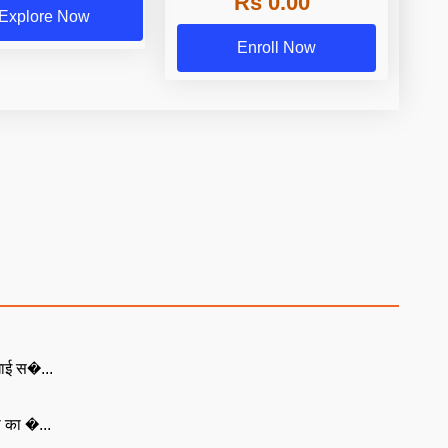
Rs 0.00
Explore Now
Enroll Now
खाई स�...
ा का �...