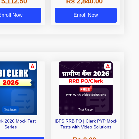
 5,112.50
Rs 2,840.00
de A & Grade B Bank
Exams
Enroll Now
Enroll Now
erk 2026 Mock Test
IBPS RRB PO | Clerk PYP Mock
Series
Tests with Video Solutions