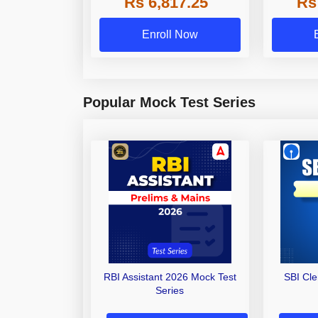
Rs 6,817.25
Rs
Other Gra
Enroll Now
Popular Mock Test Series
RBI Assistant 2026 Mock Test
SBI Cl
Series