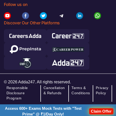
Follow us on
Discover Our Other Platforms
© 2026 Adda247. All rights reserved.
Responsible
Cancellation
Terms &
Privacy
Disclosure
& Refunds
Conditions
Policy
Program
Access 600+ Exams Mock Tests with "Test
Claim Offer
Prime" @ ₹1/Day Only!