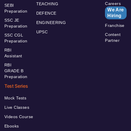
Careers
TEACHING
SEBI
We Are
Preparation
DEFENCE
Hiring
SSC JE
ENGINEERING
Franchise
Preparation
UPSC
Content
SSC CGL
Partner
Preparation
RBI
Assistant
RBI
GRADE B
Preparation
Test Series
Mock Tests
Live Classes
Videos Course
Ebooks