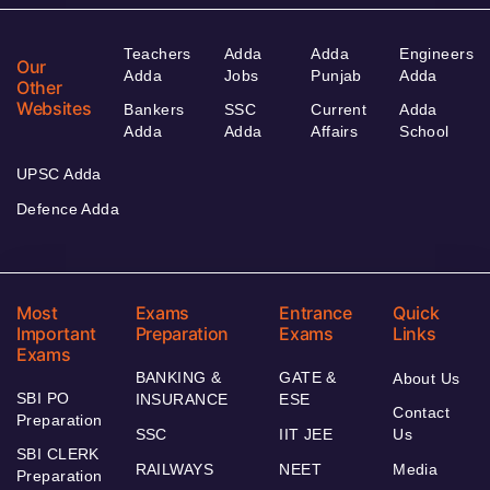
Teachers
Adda
Adda
Engineers
Our
Adda
Jobs
Punjab
Adda
Other
Websites
Bankers
SSC
Current
Adda
Adda
Adda
Affairs
School
UPSC Adda
Defence Adda
Most
Exams
Entrance
Quick
Important
Preparation
Exams
Links
Exams
BANKING &
GATE &
About Us
SBI PO
INSURANCE
ESE
Contact
Preparation
SSC
IIT JEE
Us
SBI CLERK
RAILWAYS
NEET
Media
Preparation