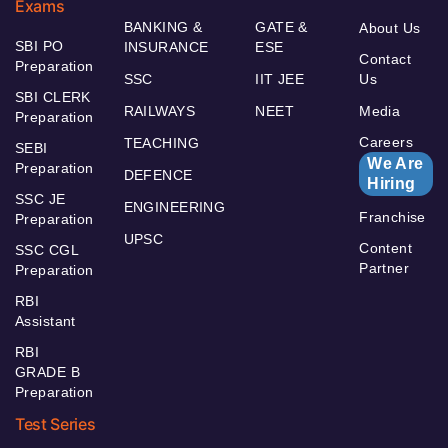
Exams
BANKING &
GATE &
About Us
SBI PO
INSURANCE
ESE
Contact
Preparation
SSC
IIT JEE
Us
SBI CLERK
RAILWAYS
NEET
Media
Preparation
Careers
TEACHING
SEBI
We Are
Preparation
DEFENCE
Hiring
SSC JE
ENGINEERING
Franchise
Preparation
UPSC
Content
SSC CGL
Partner
Preparation
RBI
Assistant
RBI
GRADE B
Preparation
Test Series