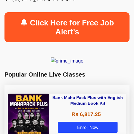
🔔 Click Here for Free Job
Alert’s
Popular Online Live Classes
Bank Maha Pack Plus with English
Medium Book Kit
Rs 6,817.25
Enroll Now