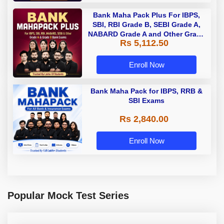
Bank Maha Pack Plus For IBPS,
SBI, RBI Grade B, SEBI Grade A,
NABARD Grade A and Other Grade
Rs 5,112.50
A & Grade B Bank Exams
Enroll Now
Bank Maha Pack for IBPS, RRB &
SBI Exams
Rs 2,840.00
Enroll Now
Popular Mock Test Series