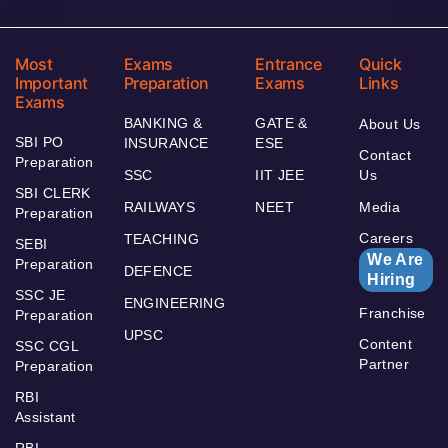
Most
Exams
Entrance
Quick
Important
Preparation
Exams
Links
Exams
BANKING &
GATE &
About Us
SBI PO
INSURANCE
ESE
Contact
Preparation
SSC
IIT JEE
Us
SBI CLERK
RAILWAYS
NEET
Media
Preparation
Careers
TEACHING
SEBI
We Are
Preparation
DEFENCE
Hiring
SSC JE
ENGINEERING
Franchise
Preparation
UPSC
Content
SSC CGL
Partner
Preparation
RBI
Assistant
RBI