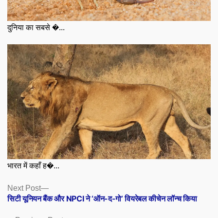
दुनिया का सबसे �...
भारत में कहाँ ह�...
Posts
Next
Next Post
post:
सिटी यूनियन बैंक और NPCI ने ‘ऑन-द-गो’ वियरेबल कीचेन लॉन्च किया
navigation