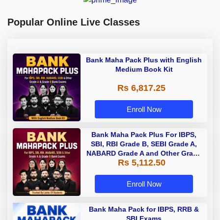
Popular Online Live Classes
Bank Maha Pack Plus with English
Medium Book Kit
Rs 6,817.25
Enroll Now
Bank Maha Pack Plus For IBPS,
SBI, RBI Grade B, SEBI Grade A,
NABARD Grade A and Other Grade
Rs 5,112.50
A & Grade B Bank Exams
Enroll Now
Bank Maha Pack for IBPS, RRB &
SBI Exams