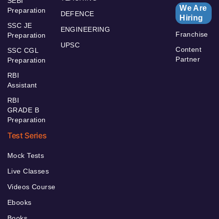
SEBI
We Are
Preparation
DEFENCE
Hiring
SSC JE
ENGINEERING
Franchise
Preparation
UPSC
Content
SSC CGL
Partner
Preparation
RBI
Assistant
RBI
GRADE B
Preparation
Test Series
Mock Tests
Live Classes
Videos Course
Ebooks
Books