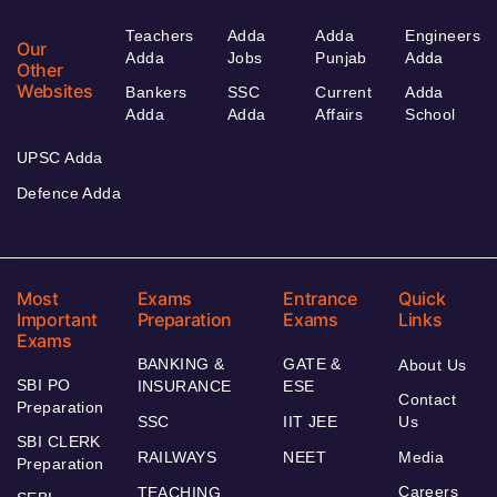
Teachers
Adda
Adda
Engineers
Our
Adda
Jobs
Punjab
Adda
Other
Websites
Bankers
SSC
Current
Adda
Adda
Adda
Affairs
School
UPSC Adda
Defence Adda
Most
Exams
Entrance
Quick
Important
Preparation
Exams
Links
Exams
BANKING &
GATE &
About Us
SBI PO
INSURANCE
ESE
Contact
Preparation
SSC
IIT JEE
Us
SBI CLERK
RAILWAYS
NEET
Media
Preparation
Careers
TEACHING