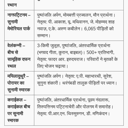
स्थान
नागपट्टिनम –
पुष्पांजलि अर्पण, मोमबत्ती प्रज्वलन, मौन प्रार्थना।
सुनामी
नेतृत्व: पी. आकाश, यू. मथिवानन, जे. मोहम्मद शाह
मेमोरियल पार्क
नवाज़, ए.के. अरुण कबीलेन। 6,065 पीड़ितों को
सम्मान।
वेलंकन्नी –
3-किमी जुलूस, पुष्पांजलि, अंतरधार्मिक प्रार्थना
बीच से
(भगवद गीता, कुरान, बाइबल)। 500+ प्रतिभागी,
सामूहिक दफन
नेतृत्व: फादर आर. इरुदयराज। परिवारों ने मृतकों के
स्थल
लिए भोजन चढ़ाया।
मयिलादुथुरै –
पुष्पांजलि अर्पण। नेतृत्व: ए.पी. महाभारथी, सुरेश,
पोरायर का
सुगुना शंकारी। थरंगंबडी तालुक पीड़ितों पर ध्यान।
सुनामी स्मारक
कराईकल –
पुष्पांजलि, अंतरधार्मिक प्रार्थना, पूवम नंदलारू,
कराईकल बीच
तिरुपत्तिनम पट्टिनाचेरी और पोलगम में समारोह।
पर सुनामी
नेतृत्व: पी.आर.एन. थिरुमुरुगन, डी. मणिकंदन।
स्मारक