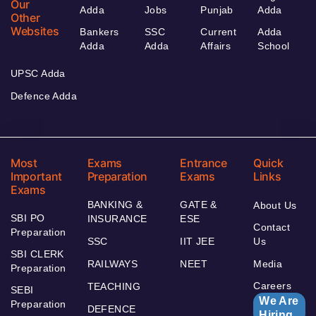
Our
Adda
Jobs
Punjab
Adda
Other
Websites
Bankers
SSC
Current
Adda
Adda
Adda
Affairs
School
UPSC Adda
Defence Adda
Most
Exams
Entrance
Quick
Important
Preparation
Exams
Links
Exams
BANKING &
GATE &
About Us
SBI PO
INSURANCE
ESE
Contact
Preparation
SSC
IIT JEE
Us
SBI CLERK
RAILWAYS
NEET
Media
Preparation
Careers
TEACHING
SEBI
We Are
Preparation
DEFENCE
Hiring