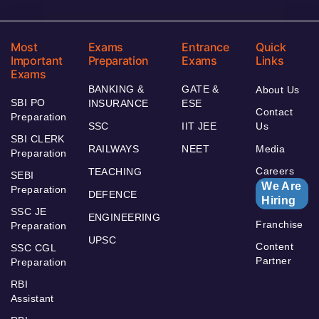
Most
Exams
Entrance
Quick
Important
Preparation
Exams
Links
Exams
BANKING &
GATE &
About Us
SBI PO
INSURANCE
ESE
Contact
Preparation
SSC
IIT JEE
Us
SBI CLERK
RAILWAYS
NEET
Media
Preparation
Careers
TEACHING
SEBI
We Are
Preparation
DEFENCE
Hiring
SSC JE
ENGINEERING
Franchise
Preparation
UPSC
Content
SSC CGL
Partner
Preparation
RBI
Assistant