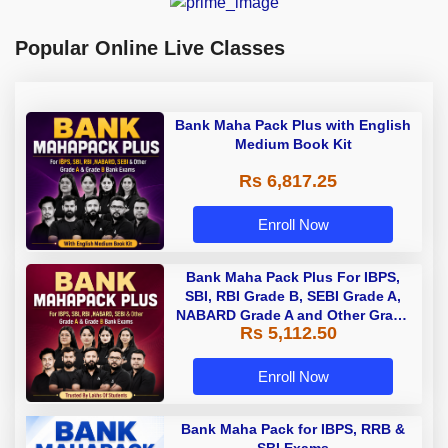
Popular Online Live Classes
Bank Maha Pack Plus with English
Medium Book Kit
Rs 6,817.25
Enroll Now
Bank Maha Pack Plus For IBPS,
SBI, RBI Grade B, SEBI Grade A,
NABARD Grade A and Other Grade
Rs 5,112.50
A & Grade B Bank Exams
Enroll Now
Bank Maha Pack for IBPS, RRB &
SBI Exams