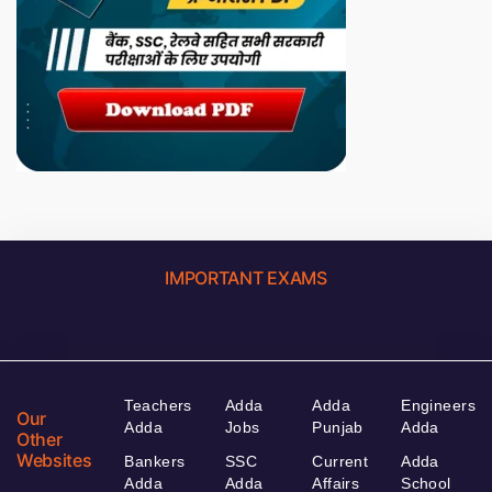
IMPORTANT EXAMS
Teachers
Adda
Adda
Engineers
Our
Adda
Jobs
Punjab
Adda
Other
Websites
Bankers
SSC
Current
Adda
Adda
Adda
Affairs
School