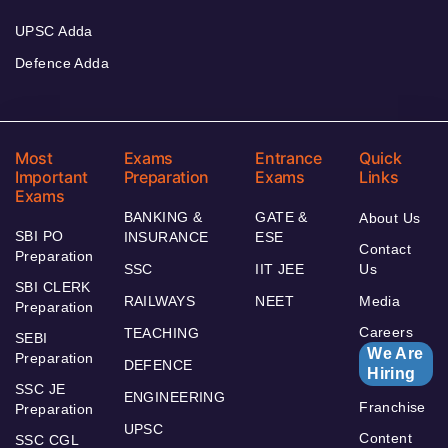
UPSC Adda
Defence Adda
Most
Exams
Entrance
Quick
Important
Preparation
Exams
Links
Exams
BANKING &
GATE &
About Us
SBI PO
INSURANCE
ESE
Contact
Preparation
SSC
IIT JEE
Us
SBI CLERK
RAILWAYS
NEET
Media
Preparation
Careers
TEACHING
SEBI
We Are
Preparation
DEFENCE
Hiring
SSC JE
ENGINEERING
Franchise
Preparation
UPSC
Content
SSC CGL