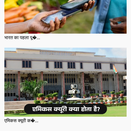
भारत का पहला पू�...
एमिकस क्यूरी क�...