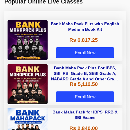
Popular Online Live Classes
Bank Maha Pack Plus with English
Medium Book Kit
Rs 6,817.25
Enroll Now
Bank Maha Pack Plus For IBPS,
SBI, RBI Grade B, SEBI Grade A,
NABARD Grade A and Other Grade
Rs 5,112.50
A & Grade B Bank Exams
Enroll Now
Bank Maha Pack for IBPS, RRB &
SBI Exams
Rs 2,840.00