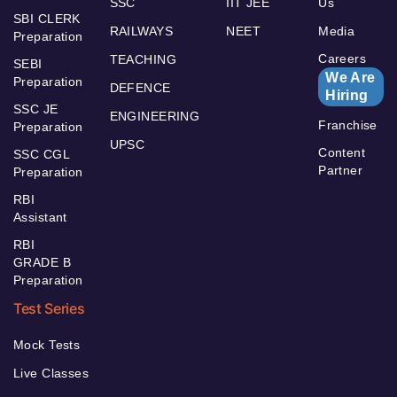
SSC
IIT JEE
Us
SBI CLERK
RAILWAYS
NEET
Media
Preparation
Careers
TEACHING
SEBI
We Are
Preparation
DEFENCE
Hiring
SSC JE
ENGINEERING
Franchise
Preparation
UPSC
Content
SSC CGL
Partner
Preparation
RBI
Assistant
RBI
GRADE B
Preparation
Test Series
Mock Tests
Live Classes