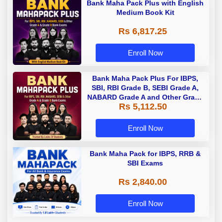
Bank Maha Pack Plus with English
Medium Book Kit
Rs 6,817.25
Enroll Now
Bank Maha Pack Plus For IBPS,
SBI, RBI Grade B, SEBI Grade A,
NABARD Grade A and Other Grade
Rs 5,112.50
A & Grade B Bank Exams
Enroll Now
Bank Maha Pack for IBPS, RRB &
SBI Exams
Rs 2,840.00
Enroll Now