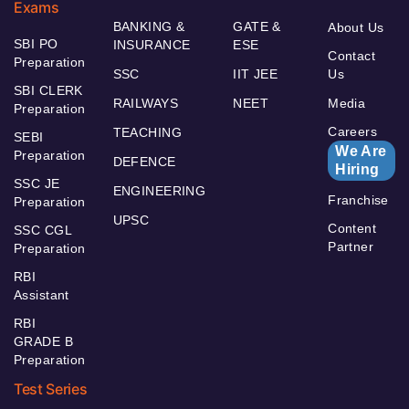
Exams
BANKING &
GATE &
About Us
SBI PO
INSURANCE
ESE
Contact
Preparation
SSC
IIT JEE
Us
SBI CLERK
RAILWAYS
NEET
Media
Preparation
Careers
TEACHING
SEBI
We Are
Preparation
DEFENCE
Hiring
SSC JE
ENGINEERING
Franchise
Preparation
UPSC
Content
SSC CGL
Partner
Preparation
RBI
Assistant
RBI
GRADE B
Preparation
Test Series