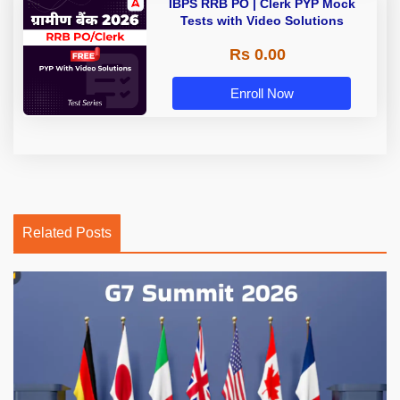
IBPS RRB PO | Clerk PYP Mock
Tests with Video Solutions
Rs 0.00
Enroll Now
Related Posts