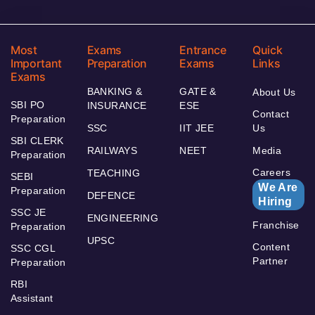
Most
Exams
Entrance
Quick
Important
Preparation
Exams
Links
Exams
BANKING &
GATE &
About Us
SBI PO
INSURANCE
ESE
Contact
Preparation
SSC
IIT JEE
Us
SBI CLERK
RAILWAYS
NEET
Media
Preparation
Careers
TEACHING
SEBI
We Are
Preparation
DEFENCE
Hiring
SSC JE
ENGINEERING
Franchise
Preparation
UPSC
Content
SSC CGL
Partner
Preparation
RBI
Assistant