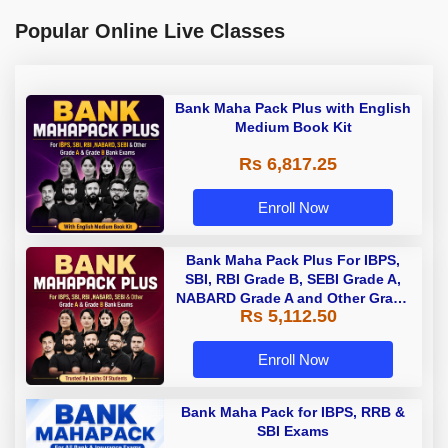
Popular Online Live Classes
Bank Maha Pack Plus with English
Medium Book Kit
Rs 6,817.25
Enroll Now
Bank Maha Pack Plus For IBPS,
SBI, RBI Grade B, SEBI Grade A,
NABARD Grade A and Other Grade
Rs 5,112.50
A & Grade B Bank Exams
Enroll Now
Bank Maha Pack for IBPS, RRB &
SBI Exams