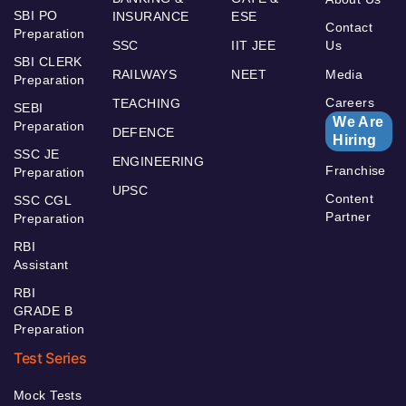
SBI PO
INSURANCE
ESE
Contact
Preparation
SSC
IIT JEE
Us
SBI CLERK
RAILWAYS
NEET
Media
Preparation
Careers
TEACHING
SEBI
We Are
Preparation
DEFENCE
Hiring
SSC JE
ENGINEERING
Franchise
Preparation
UPSC
Content
SSC CGL
Partner
Preparation
RBI
Assistant
RBI
GRADE B
Preparation
Test Series
Mock Tests