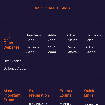
IMPORTANT EXAMS
Teachers
Adda
Adda
Engineers
Our
Adda
Jobs
Punjab
Adda
Other
Websites
Bankers
SSC
Current
Adda
Adda
Adda
Affairs
School
UPSC Adda
Defence Adda
Most
Exams
Entrance
Quick
Important
Preparation
Exams
Links
Exams
BANKING &
GATE &
About Us