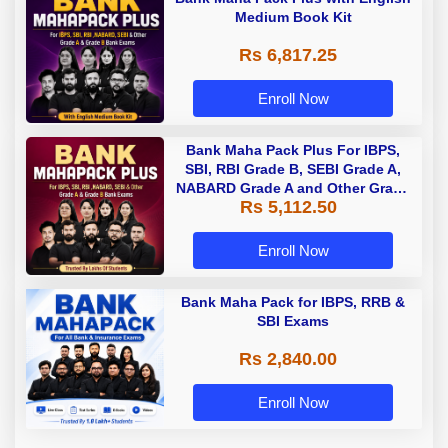
Medium Book Kit
Rs 6,817.25
Enroll Now
Bank Maha Pack Plus For IBPS,
SBI, RBI Grade B, SEBI Grade A,
NABARD Grade A and Other Grade
Rs 5,112.50
A & Grade B Bank Exams
Enroll Now
Bank Maha Pack for IBPS, RRB &
SBI Exams
Rs 2,840.00
Enroll Now