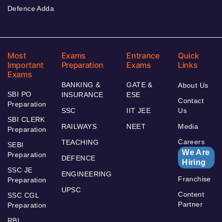
Defence Adda
Most
Exams
Entrance
Quick
Important
Preparation
Exams
Links
Exams
BANKING &
GATE &
About Us
SBI PO
INSURANCE
ESE
Contact
Preparation
SSC
IIT JEE
Us
SBI CLERK
RAILWAYS
NEET
Media
Preparation
Careers
TEACHING
SEBI
We Are
Preparation
DEFENCE
Hiring
SSC JE
ENGINEERING
Franchise
Preparation
UPSC
Content
SSC CGL
Partner
Preparation
RBI