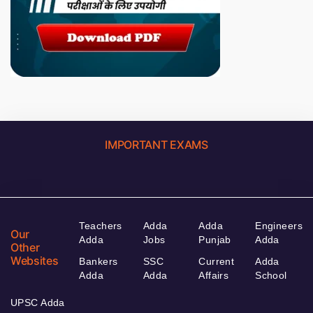
IMPORTANT EXAMS
Teachers
Adda
Adda
Engineers
Our
Adda
Jobs
Punjab
Adda
Other
Websites
Bankers
SSC
Current
Adda
Adda
Adda
Affairs
School
UPSC Adda