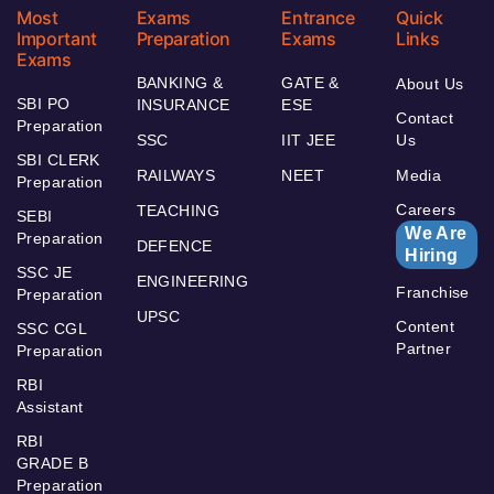
Most
Exams
Entrance
Quick
Important
Preparation
Exams
Links
Exams
BANKING &
GATE &
About Us
SBI PO
INSURANCE
ESE
Contact
Preparation
SSC
IIT JEE
Us
SBI CLERK
RAILWAYS
NEET
Media
Preparation
Careers
TEACHING
SEBI
We Are
Preparation
DEFENCE
Hiring
SSC JE
ENGINEERING
Franchise
Preparation
UPSC
Content
SSC CGL
Partner
Preparation
RBI
Assistant
RBI
GRADE B
Preparation