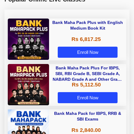
Bank Maha Pack Plus with English
Medium Book Kit
Rs 6,817.25
Enroll Now
Bank Maha Pack Plus For IBPS,
SBI, RBI Grade B, SEBI Grade A,
NABARD Grade A and Other Grade
Rs 5,112.50
A & Grade B Bank Exams
Enroll Now
Bank Maha Pack for IBPS, RRB &
SBI Exams
Rs 2,840.00