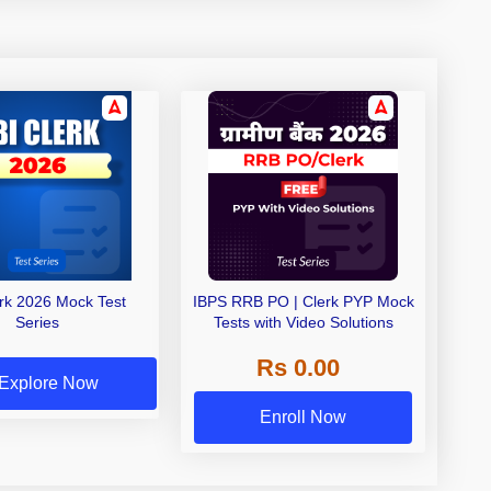
erk 2026 Mock Test
IBPS RRB PO | Clerk PYP Mock
Series
Tests with Video Solutions
Rs 0.00
Explore Now
Enroll Now