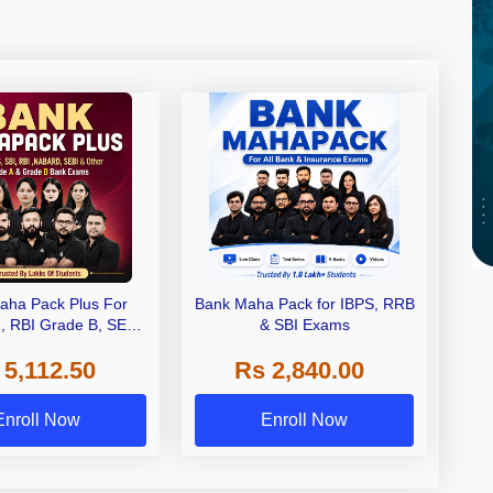
aha Pack Plus For
Bank Maha Pack for IBPS, RRB
I, RBI Grade B, SEBI
& SBI Exams
 NABARD Grade A and
 5,112.50
Rs 2,840.00
de A & Grade B Bank
Exams
Enroll Now
Enroll Now