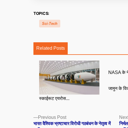
TOPICS:
Sci-Tech
Related Posts
NASA के नैन
जामुन के व
स्काईरूट एयरोस...
Posts
Previous
Previous Post
Next
post:
भारत वैश्विक भ्रष्टाचार विरोधी गठबंधन के नेतृत्व में
निर्म
navigation