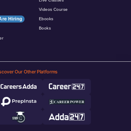
Videos Course
Are Hiring
Ebooks
Books
er
scover Our Other Platforms