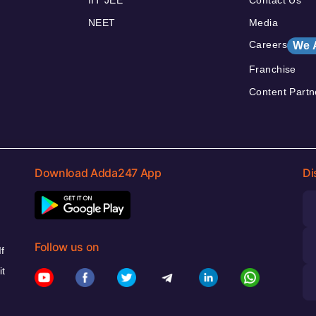
NEET
Media
Careers
We 
Franchise
Content Partn
Download Adda247 App
Di
Follow us on
f
it