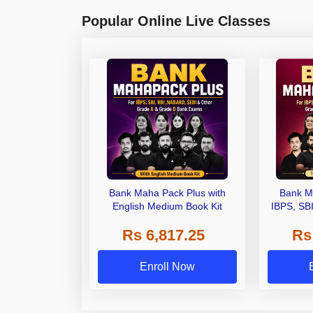
Popular Online Live Classes
Bank Maha Pack Plus with
Bank M
English Medium Book Kit
IBPS, SB
Grade A,
Rs 6,817.25
Rs
Other Gra
Enroll Now