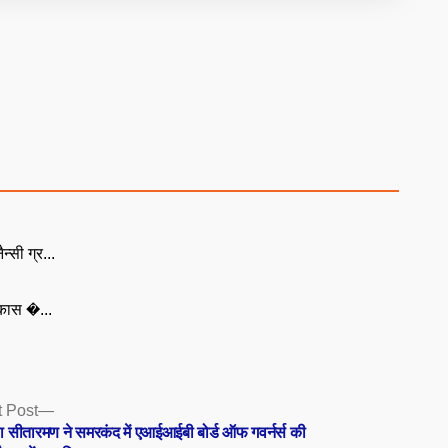
्सी ग्र...
िकास �...
Next
 Post
post:
ला सीतारमण ने समरकंद में एआईआईबी बोर्ड ऑफ गवर्नर्स की