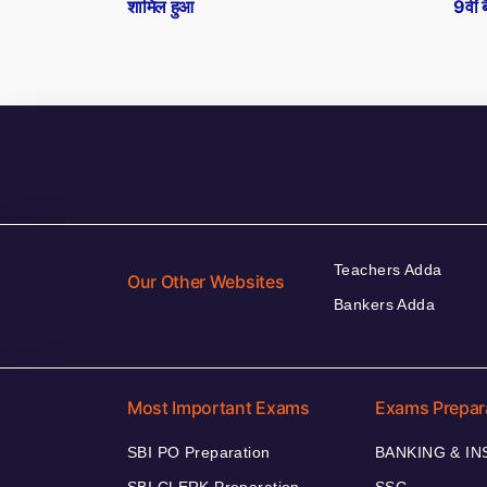
शामिल हुआ
9वीं 
Teachers Adda
Our Other Websites
Bankers Adda
Most Important Exams
Exams Prepar
SBI PO Preparation
BANKING & I
SBI CLERK Preparation
SSC