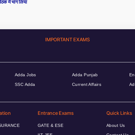
बैठक में भाग लिया
IMPORTANT EXAMS
Adda Jobs
Adda Punjab
En
SSC Adda
Current Affairs
Ad
ation
Entrance Exams
Quick Links
NSURANCE
GATE & ESE
About Us
IIT JEE
Contact Us