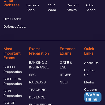
Other
Websites
Bankers
SSC
Current
Adda
Adda
Adda
Affairs
School
UPSC Adda
Defence Adda
Most
Exams
Entrance
Quick
Important
Preparation
Exams
Links
Exams
BANKING &
GATE &
About Us
SBI PO
INSURANCE
ESE
Contact
Preparation
SSC
IIT JEE
Us
SBI CLERK
RAILWAYS
NEET
Media
Preparation
Careers
TEACHING
SEBI
We Are
Preparation
DEFENCE
Hiring
SSC JE
ENGINEERING