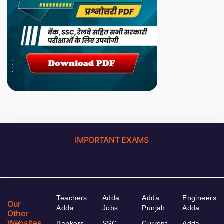
IMPORTANT EXAMS
Teachers
Adda
Adda
Engineers
Our
Adda
Jobs
Punjab
Adda
Other
Websites
Bankers
SSC
Current
Adda