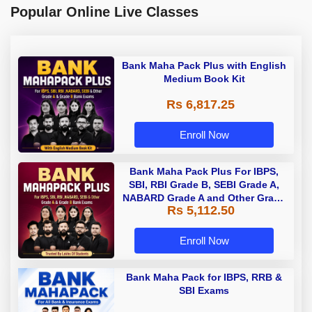
Popular Online Live Classes
Bank Maha Pack Plus with English
Medium Book Kit
Rs 6,817.25
Enroll Now
Bank Maha Pack Plus For IBPS,
SBI, RBI Grade B, SEBI Grade A,
NABARD Grade A and Other Grade
Rs 5,112.50
A & Grade B Bank Exams
Enroll Now
Bank Maha Pack for IBPS, RRB &
SBI Exams