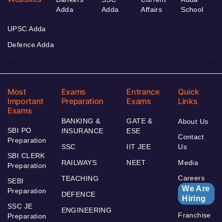
Adda
Adda
Affairs
School
UPSC Adda
Defence Adda
Most
Exams
Entrance
Quick
Important
Preparation
Exams
Links
Exams
BANKING &
GATE &
About Us
SBI PO
INSURANCE
ESE
Contact
Preparation
SSC
IIT JEE
Us
SBI CLERK
RAILWAYS
NEET
Media
Preparation
Careers
TEACHING
SEBI
We Are
Preparation
DEFENCE
Hiring
SSC JE
ENGINEERING
Franchise
Preparation