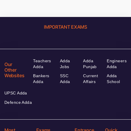
IMPORTANT EXAMS
Teachers
Adda
Adda
Engineers
Our
Adda
Jobs
Punjab
Adda
Other
Websites
Bankers
SSC
Current
Adda
Adda
Adda
Affairs
School
UPSC Adda
Defence Adda
Most
Exams
Entrance
Quick