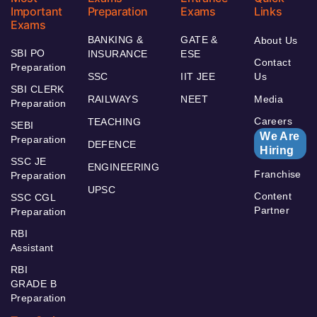
Important
Preparation
Exams
Links
Exams
BANKING &
GATE &
About Us
SBI PO
INSURANCE
ESE
Contact
Preparation
SSC
IIT JEE
Us
SBI CLERK
RAILWAYS
NEET
Media
Preparation
Careers
TEACHING
SEBI
We Are
Preparation
DEFENCE
Hiring
SSC JE
ENGINEERING
Franchise
Preparation
UPSC
Content
SSC CGL
Partner
Preparation
RBI
Assistant
RBI
GRADE B
Preparation