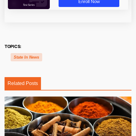
Enroll Now
TOPICS:
State In News
Related Posts