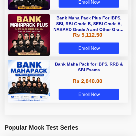
Enroll Now
Bank Maha Pack Plus For IBPS,
SBI, RBI Grade B, SEBI Grade A,
NABARD Grade A and Other Grade
Rs 5,112.50
A & Grade B Bank Exams
Enroll Now
Bank Maha Pack for IBPS, RRB &
SBI Exams
Rs 2,840.00
Enroll Now
Popular Mock Test Series