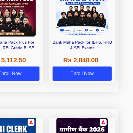
aha Pack Plus For
Bank Maha Pack for IBPS, RRB
I, RBI Grade B, SEBI
& SBI Exams
 NABARD Grade A and
 5,112.50
Rs 2,840.00
de A & Grade B Bank
Exams
Enroll Now
Enroll Now