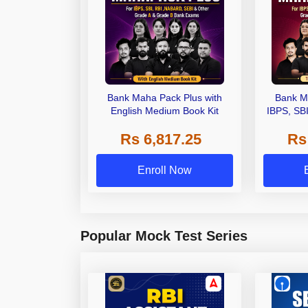
Bank Maha Pack Plus with
Bank M
English Medium Book Kit
IBPS, SB
Grade A,
Rs 6,817.25
Rs
Other Gra
Enroll Now
Popular Mock Test Series