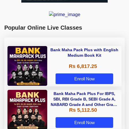
Popular Online Live Classes
Bank Maha Pack Plus with English
Medium Book Kit
Rs 6,817.25
Enroll Now
Bank Maha Pack Plus For IBPS,
SBI, RBI Grade B, SEBI Grade A,
NABARD Grade A and Other Grade
Rs 5,112.50
A & Grade B Bank Exams
Enroll Now