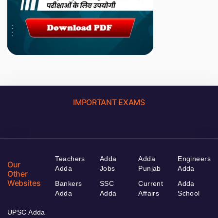
IMPORTANT EXAMS
Teachers
Adda
Adda
Engineers
Our
Adda
Jobs
Punjab
Adda
Other
Websites
Bankers
SSC
Current
Adda
Adda
Adda
Affairs
School
UPSC Adda