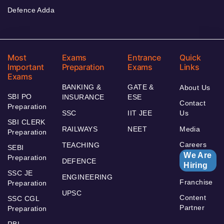
Defence Adda
Most
Exams
Entrance
Quick
Important
Preparation
Exams
Links
Exams
BANKING &
GATE &
About Us
SBI PO
INSURANCE
ESE
Contact
Preparation
SSC
IIT JEE
Us
SBI CLERK
RAILWAYS
NEET
Media
Preparation
Careers
TEACHING
SEBI
We Are
Preparation
DEFENCE
Hiring
SSC JE
ENGINEERING
Franchise
Preparation
UPSC
Content
SSC CGL
Partner
Preparation
RBI