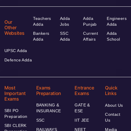
Teachers
Adda
Adda
Engineers
Our
Adda
Jobs
Punjab
Adda
Other
Websites
Bankers
SSC
Current
Adda
Adda
Adda
Affairs
School
UPSC Adda
Defence Adda
Most
Exams
Entrance
Quick
Important
Preparation
Exams
Links
Exams
BANKING &
GATE &
About Us
SBI PO
INSURANCE
ESE
Contact
Preparation
SSC
IIT JEE
Us
SBI CLERK
RAILWAYS
NEET
Media