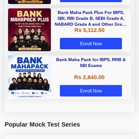
Bank Maha Pack Plus For IBPS,
SBI, RBI Grade B, SEBI Grade A,
NABARD Grade A and Other Grade
Rs 5,112.50
A & Grade B Bank Exams
Enroll Now
Bank Maha Pack for IBPS, RRB &
SBI Exams
Rs 2,840.00
Enroll Now
Popular Mock Test Series