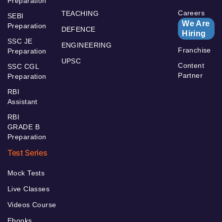
Preparation
Careers
TEACHING
SEBI
We Are
Preparation
DEFENCE
Hiring
SSC JE
ENGINEERING
Franchise
Preparation
UPSC
Content
SSC CGL
Partner
Preparation
RBI
Assistant
RBI
GRADE B
Preparation
Test Series
Mock Tests
Live Classes
Videos Course
Ebooks