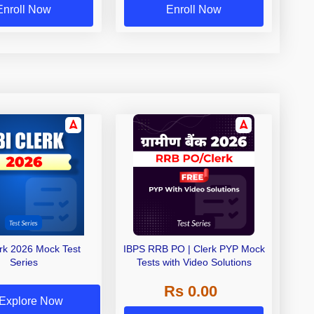
Enroll Now
Enroll Now
erk 2026 Mock Test
IBPS RRB PO | Clerk PYP Mock
Series
Tests with Video Solutions
Rs 0.00
Explore Now