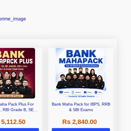
aha Pack Plus For
Bank Maha Pack for IBPS, RRB
I, RBI Grade B, SEBI
& SBI Exams
 NABARD Grade A and
 5,112.50
Rs 2,840.00
de A & Grade B Bank
Exams