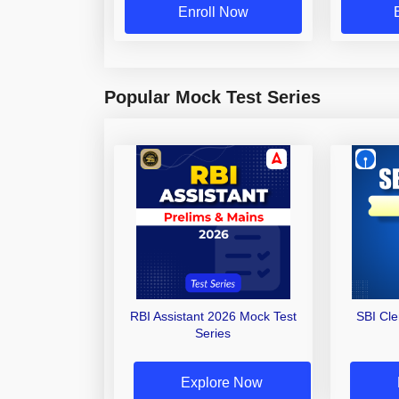
Enroll Now
Popular Mock Test Series
RBI Assistant 2026 Mock Test
SBI Cl
Series
Explore Now