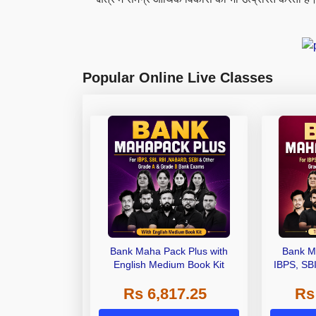
Popular Online Live Classes
Bank Maha Pack Plus with
Bank M
English Medium Book Kit
IBPS, SB
Grade A,
Rs 6,817.25
Rs
Other Gra