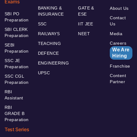
Exams
BANKING &
GATE &
About Us
SBI PO
INSURANCE
ESE
Contact
Preparation
SSC
IIT JEE
Us
SBI CLERK
RAILWAYS
NEET
Media
Preparation
Careers
TEACHING
SEBI
We Are
Preparation
DEFENCE
Hiring
SSC JE
ENGINEERING
Franchise
Preparation
UPSC
Content
SSC CGL
Partner
Preparation
RBI
Assistant
RBI
GRADE B
Preparation
Test Series