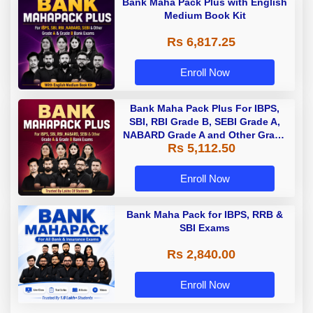
Bank Maha Pack Plus with English
Medium Book Kit
Rs 6,817.25
Enroll Now
Bank Maha Pack Plus For IBPS,
SBI, RBI Grade B, SEBI Grade A,
NABARD Grade A and Other Grade
Rs 5,112.50
A & Grade B Bank Exams
Enroll Now
Bank Maha Pack for IBPS, RRB &
SBI Exams
Rs 2,840.00
Enroll Now