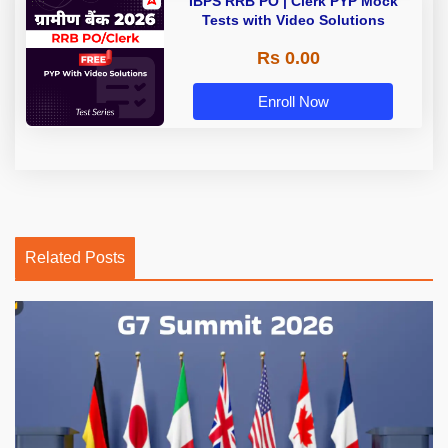
IBPS RRB PO | Clerk PYP Mock
Tests with Video Solutions
Rs 0.00
Enroll Now
Related Posts