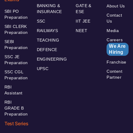
BANKING &
GATE &
About Us
SBI PO
INSURANCE
ESE
Contact
Preparation
SSC
IIT JEE
Us
SBI CLERK
RAILWAYS
NEET
Media
Preparation
Careers
TEACHING
SEBI
We Are
Preparation
DEFENCE
Hiring
SSC JE
ENGINEERING
Franchise
Preparation
UPSC
Content
SSC CGL
Partner
Preparation
RBI
Assistant
RBI
GRADE B
Preparation
Test Series