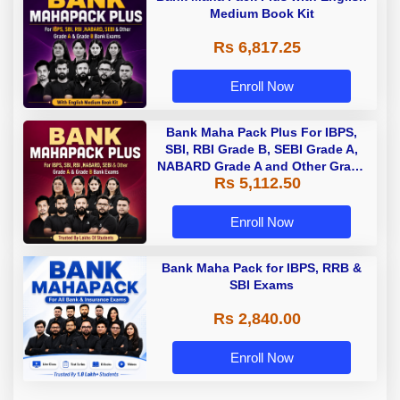
Medium Book Kit
Rs 6,817.25
Enroll Now
Bank Maha Pack Plus For IBPS,
SBI, RBI Grade B, SEBI Grade A,
NABARD Grade A and Other Grade
Rs 5,112.50
A & Grade B Bank Exams
Enroll Now
Bank Maha Pack for IBPS, RRB &
SBI Exams
Rs 2,840.00
Enroll Now