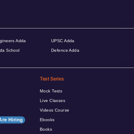
gineers Adda
UPSC Adda
da School
Defence Adda
Test Series
Mock Tests
Live Classes
Videos Course
Are Hiring
Ebooks
Books