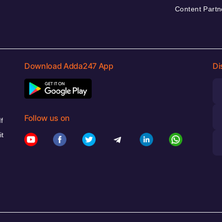
Content Partn
Download Adda247 App
Di
Follow us on
f
it