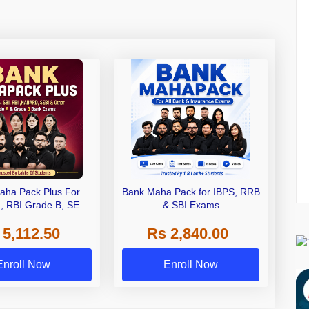
aha Pack Plus For
Bank Maha Pack for IBPS, RRB
I, RBI Grade B, SEBI
& SBI Exams
 NABARD Grade A and
 5,112.50
Rs 2,840.00
de A & Grade B Bank
Exams
Enroll Now
Enroll Now