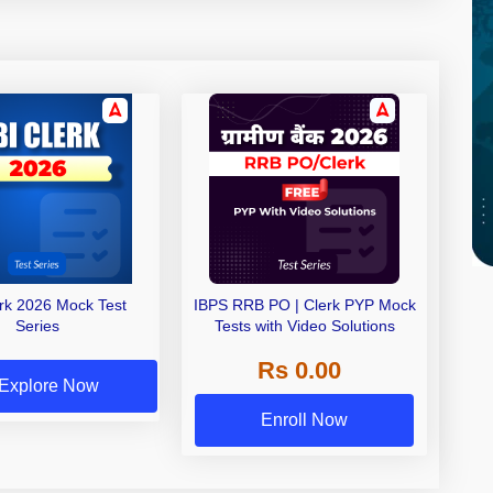
erk 2026 Mock Test
IBPS RRB PO | Clerk PYP Mock
Series
Tests with Video Solutions
Rs 0.00
Explore Now
Enroll Now