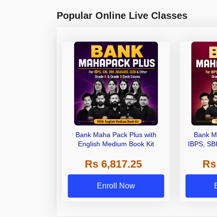
Popular Online Live Classes
Bank Maha Pack Plus with
Bank M
English Medium Book Kit
IBPS, SB
Grade A,
Rs 6,817.25
Rs
Other Gra
Enroll Now