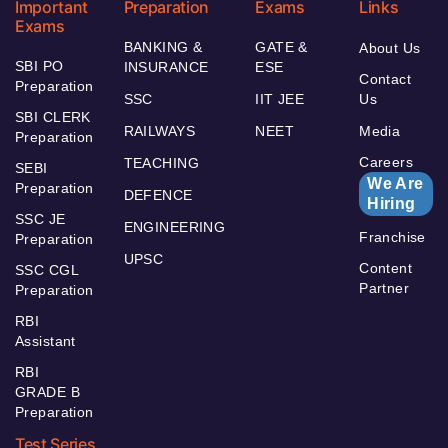
Important
Preparation
Exams
Links
Exams
BANKING &
GATE &
About Us
SBI PO
INSURANCE
ESE
Contact
Preparation
SSC
IIT JEE
Us
SBI CLERK
RAILWAYS
NEET
Media
Preparation
Careers
TEACHING
SEBI
We Are
Preparation
DEFENCE
Hiring
SSC JE
ENGINEERING
Franchise
Preparation
UPSC
Content
SSC CGL
Partner
Preparation
RBI
Assistant
RBI
GRADE B
Preparation
Test Series