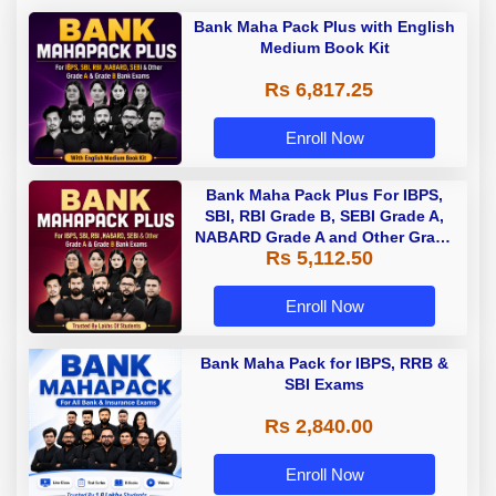
Bank Maha Pack Plus with English
Medium Book Kit
Rs 6,817.25
Enroll Now
Bank Maha Pack Plus For IBPS,
SBI, RBI Grade B, SEBI Grade A,
NABARD Grade A and Other Grade
Rs 5,112.50
A & Grade B Bank Exams
Enroll Now
Bank Maha Pack for IBPS, RRB &
SBI Exams
Rs 2,840.00
Enroll Now