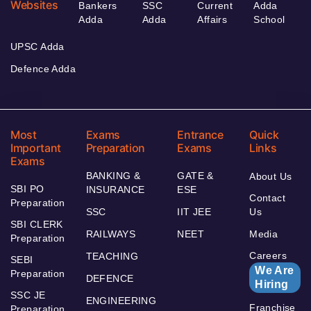
Websites
Bankers
SSC
Current
Adda
Adda
Adda
Affairs
School
UPSC Adda
Defence Adda
Most
Exams
Entrance
Quick
Important
Preparation
Exams
Links
Exams
BANKING &
GATE &
About Us
SBI PO
INSURANCE
ESE
Contact
Preparation
SSC
IIT JEE
Us
SBI CLERK
RAILWAYS
NEET
Media
Preparation
Careers
TEACHING
SEBI
We Are
Preparation
DEFENCE
Hiring
SSC JE
ENGINEERING
Franchise
Preparation