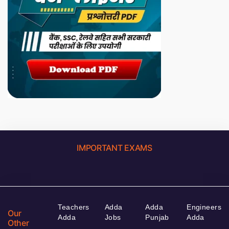
IMPORTANT EXAMS
Teachers
Adda
Adda
Engineers
Our
Adda
Jobs
Punjab
Adda
Other