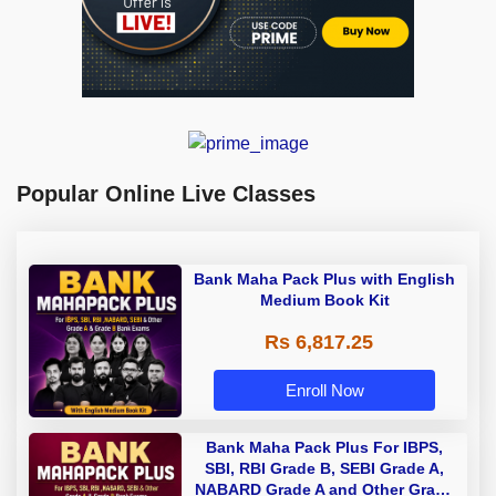
Popular Online Live Classes
Bank Maha Pack Plus with English
Medium Book Kit
Rs 6,817.25
Enroll Now
Bank Maha Pack Plus For IBPS,
SBI, RBI Grade B, SEBI Grade A,
NABARD Grade A and Other Grade