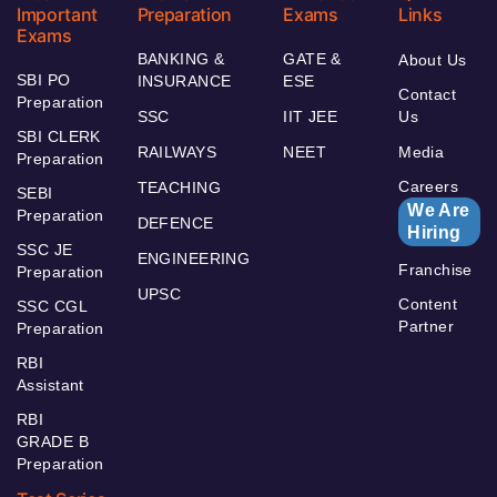
Important
Preparation
Exams
Links
Exams
BANKING &
GATE &
About Us
SBI PO
INSURANCE
ESE
Contact
Preparation
SSC
IIT JEE
Us
SBI CLERK
RAILWAYS
NEET
Media
Preparation
Careers
TEACHING
SEBI
We Are
Preparation
DEFENCE
Hiring
SSC JE
ENGINEERING
Franchise
Preparation
UPSC
Content
SSC CGL
Partner
Preparation
RBI
Assistant
RBI
GRADE B
Preparation