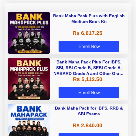
Bank Maha Pack Plus with English
Medium Book Kit
Rs 6,817.25
Enroll Now
Bank Maha Pack Plus For IBPS,
SBI, RBI Grade B, SEBI Grade A,
NABARD Grade A and Other Grade
Rs 5,112.50
A & Grade B Bank Exams
Enroll Now
Bank Maha Pack for IBPS, RRB &
SBI Exams
Rs 2,840.00