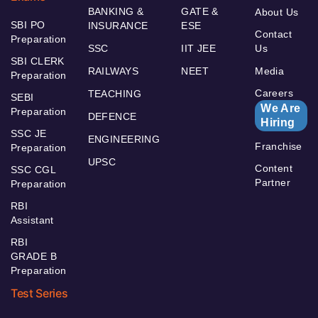
BANKING &
GATE &
About Us
SBI PO
INSURANCE
ESE
Contact
Preparation
SSC
IIT JEE
Us
SBI CLERK
RAILWAYS
NEET
Media
Preparation
Careers
TEACHING
SEBI
We Are
Preparation
DEFENCE
Hiring
SSC JE
ENGINEERING
Franchise
Preparation
UPSC
Content
SSC CGL
Partner
Preparation
RBI
Assistant
RBI
GRADE B
Preparation
Test Series