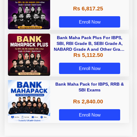
Rs 6,817.25
Enroll Now
Bank Maha Pack Plus For IBPS,
SBI, RBI Grade B, SEBI Grade A,
NABARD Grade A and Other Grade
Rs 5,112.50
A & Grade B Bank Exams
Enroll Now
Bank Maha Pack for IBPS, RRB &
SBI Exams
Rs 2,840.00
Enroll Now