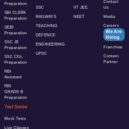
Contact
Preparation
SSC
IIT JEE
Us
SBI CLERK
RAILWAYS
NEET
Media
Preparation
Careers
TEACHING
SEBI
We Are
Preparation
DEFENCE
Hiring
SSC JE
ENGINEERING
Franchise
Preparation
UPSC
Content
SSC CGL
Partner
Preparation
RBI
Assistant
RBI
GRADE B
Preparation
Test Series
Mock Tests
Live Classes