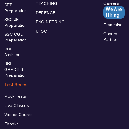
Careers
TEACHING
SEBI
We Are
Preparation
DEFENCE
Hiring
SSC JE
ENGINEERING
Franchise
Preparation
UPSC
Content
SSC CGL
Partner
Preparation
RBI
Assistant
RBI
GRADE B
Preparation
Test Series
Mock Tests
Live Classes
Videos Course
Ebooks