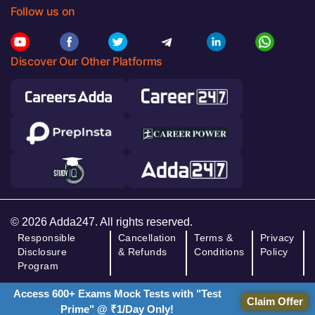
Follow us on
Discover Our Other Platforms
© 2026 Adda247. All rights reserved.
Responsible
Cancellation
Terms &
Privacy
Disclosure
& Refunds
Conditions
Policy
Program
Access 600+ Exams Mock Tests with "Test
Claim Offer
Prime" @ ₹1/Day Only!