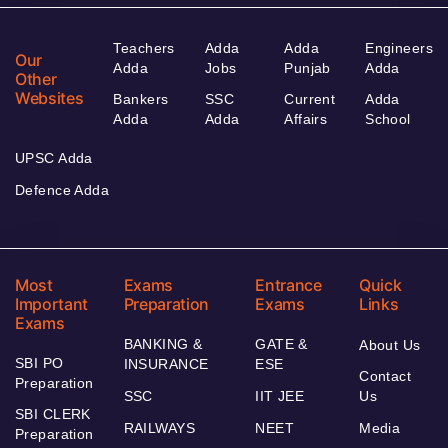
Teachers
Adda
Adda
Engineers
Our
Adda
Jobs
Punjab
Adda
Other
Websites
Bankers
SSC
Current
Adda
Adda
Adda
Affairs
School
UPSC Adda
Defence Adda
Most
Exams
Entrance
Quick
Important
Preparation
Exams
Links
Exams
BANKING &
GATE &
About Us
SBI PO
INSURANCE
ESE
Contact
Preparation
SSC
IIT JEE
Us
SBI CLERK
RAILWAYS
NEET
Media
Preparation