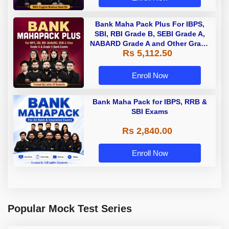
Bank Maha Pack Plus For IBPS,
SBI, RBI Grade B, SEBI Grade A,
NABARD Grade A and Other Grade
Rs 5,112.50
A & Grade B Bank Exams
Enroll Now
Bank Maha Pack for IBPS, RRB &
SBI Exams
Rs 2,840.00
Enroll Now
Popular Mock Test Series