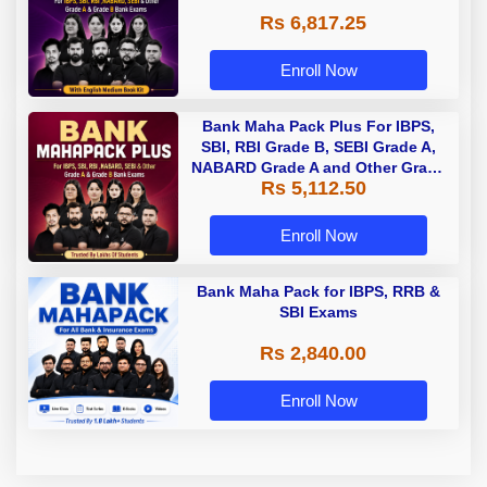
Rs 6,817.25
Enroll Now
Bank Maha Pack Plus For IBPS,
SBI, RBI Grade B, SEBI Grade A,
NABARD Grade A and Other Grade
Rs 5,112.50
A & Grade B Bank Exams
Enroll Now
Bank Maha Pack for IBPS, RRB &
SBI Exams
Rs 2,840.00
Enroll Now