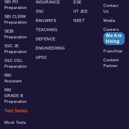
SBI PO
INSURANCE
ESE
Contact
Preparation
SSC
IIT JEE
Us
SBI CLERK
RAILWAYS
NEET
Media
Preparation
Careers
TEACHING
SEBI
We Are
Preparation
DEFENCE
Hiring
SSC JE
ENGINEERING
Franchise
Preparation
UPSC
Content
SSC CGL
Partner
Preparation
RBI
Assistant
RBI
GRADE B
Preparation
Test Series
Mock Tests