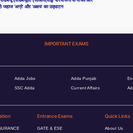
े जहाज ‘अग्रे’ और ‘अक्षय’ का उद्घाटन
IMPORTANT EXAMS
Adda Jobs
Adda Punjab
En
SSC Adda
Current Affairs
Ad
ation
Entrance Exams
Quick Links
NSURANCE
GATE & ESE
About Us