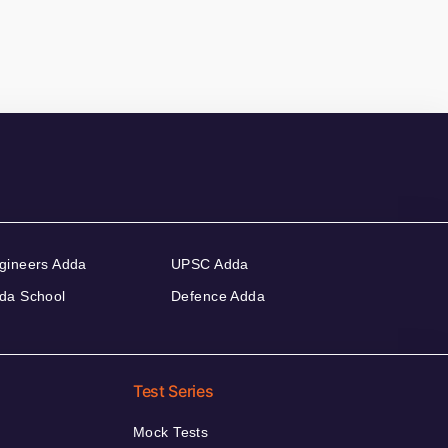
gineers Adda
UPSC Adda
da School
Defence Adda
Test Series
Mock Tests