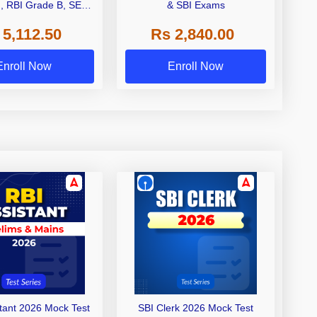
I, RBI Grade B, SEBI
& SBI Exams
 NABARD Grade A and
 5,112.50
Rs 2,840.00
de A & Grade B Bank
Exams
Enroll Now
Enroll Now
stant 2026 Mock Test
SBI Clerk 2026 Mock Test