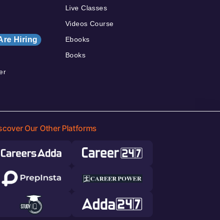
Live Classes
Videos Course
Are Hiring
Ebooks
Books
er
scover Our Other Platforms