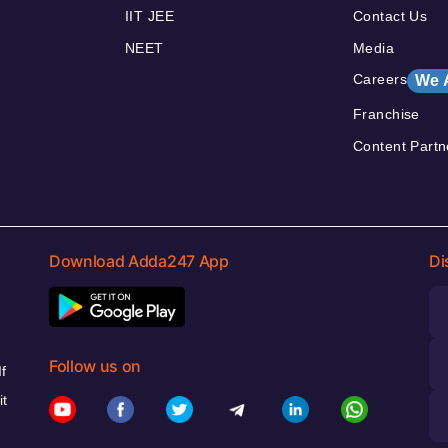
IIT JEE
Contact Us
NEET
Media
Careers
We 
Franchise
Content Partn
Download Adda247 App
Di
Follow us on
f
it