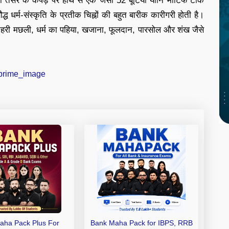
तसर के कपड़े पर हाथ से एक जैसी 52 बूटियां यानि मौटिफ टांके
द्ध धर्म-संस्कृति के प्रतीक चिह्नों की बहुत बारीक कारीगरी होती है।
 सुनहरी मछली, धर्म का पहिया, खजाना, फूलदान, पारसोल और शंख जैसे
aha Pack Plus For
Bank Maha Pack for IBPS, RRB