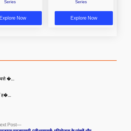
Series
Series
Explore Now
Explore Now
बसे �...
ँ ह�...
Next
ext Post
post:
सडब्ल्यू एसडब्ल्यूसी (जीआरएसई) परियोजना के पांचवें और