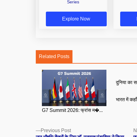
Series
Explore Now
Related Posts
दुनिया का स
भारत में कहा
G7 Summit 2026: फ्रांस म�...
Posts
Previous
Previous Post
N
post:
जन औषधि केंद्रों के लिए डॉ. मनसुख मंडाविया ने किया
एए