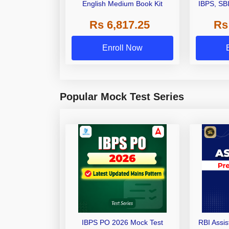
English Medium Book Kit
IBPS, SB
Grade A,
Rs 6,817.25
Rs
Other Gra
Enroll Now
Popular Mock Test Series
IBPS PO 2026 Mock Test
RBI Assi