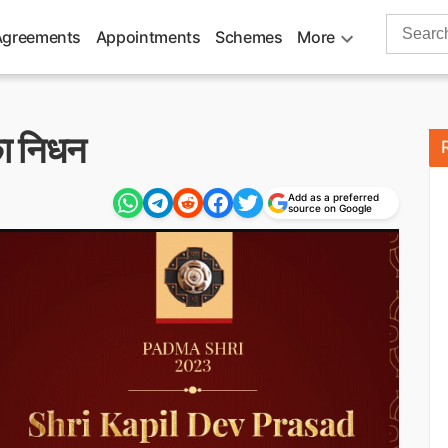
Search
Agreements
Appointments
Schemes
More
for:
का निधन
Add as a preferred
source on Google