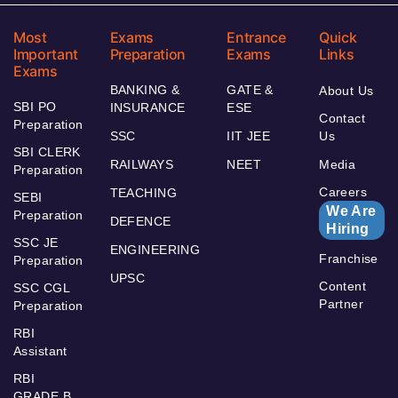
Most
Exams
Entrance
Quick
Important
Preparation
Exams
Links
Exams
BANKING &
GATE &
About Us
SBI PO
INSURANCE
ESE
Contact
Preparation
SSC
IIT JEE
Us
SBI CLERK
RAILWAYS
NEET
Media
Preparation
Careers
TEACHING
SEBI
We Are
Preparation
DEFENCE
Hiring
SSC JE
ENGINEERING
Franchise
Preparation
UPSC
Content
SSC CGL
Partner
Preparation
RBI
Assistant
RBI
GRADE B