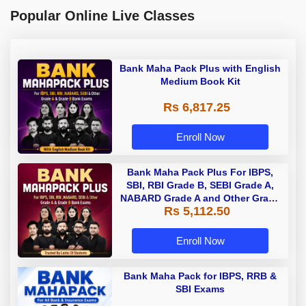
Popular Online Live Classes
Bank Maha Pack Plus with English
Medium Book Kit
Rs 6,817.25
Enroll Now
Bank Maha Pack Plus For IBPS,
SBI, RBI Grade B, SEBI Grade A,
NABARD Grade A and Other Grade
Rs 5,112.50
A & Grade B Bank Exams
Enroll Now
Bank Maha Pack for IBPS, RRB &
SBI Exams