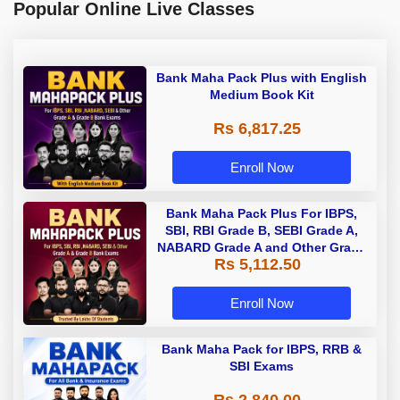
Popular Online Live Classes
Bank Maha Pack Plus with English
Medium Book Kit
Rs 6,817.25
Enroll Now
Bank Maha Pack Plus For IBPS,
SBI, RBI Grade B, SEBI Grade A,
NABARD Grade A and Other Grade
Rs 5,112.50
A & Grade B Bank Exams
Enroll Now
Bank Maha Pack for IBPS, RRB &
SBI Exams
Rs 2,840.00