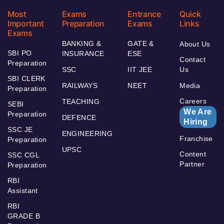
Most
Exams
Entrance
Quick
Important
Preparation
Exams
Links
Exams
BANKING &
GATE &
About Us
SBI PO
INSURANCE
ESE
Contact
Preparation
SSC
IIT JEE
Us
SBI CLERK
RAILWAYS
NEET
Media
Preparation
Careers
TEACHING
SEBI
We Are
Preparation
DEFENCE
Hiring
SSC JE
ENGINEERING
Franchise
Preparation
UPSC
Content
SSC CGL
Partner
Preparation
RBI
Assistant
RBI
GRADE B