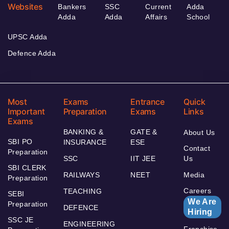
Websites
Bankers
SSC
Current
Adda
Adda
Adda
Affairs
School
UPSC Adda
Defence Adda
Most
Exams
Entrance
Quick
Important
Preparation
Exams
Links
Exams
BANKING &
GATE &
About Us
SBI PO
INSURANCE
ESE
Contact
Preparation
SSC
IIT JEE
Us
SBI CLERK
RAILWAYS
NEET
Media
Preparation
Careers
TEACHING
SEBI
We Are
Preparation
DEFENCE
Hiring
SSC JE
ENGINEERING