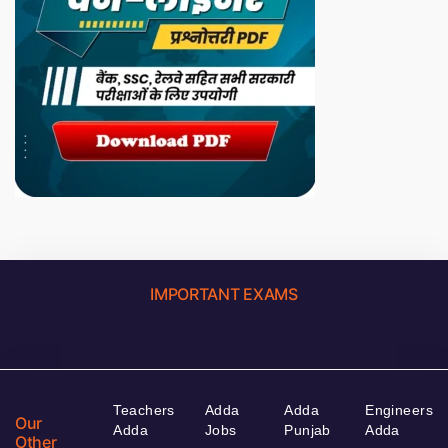
IMPORTANT EXAMS
Teachers
Adda
Adda
Engineers
Our
Adda
Jobs
Punjab
Adda
Other