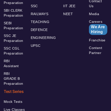
Contact
Preparation
SSC
IIT JEE
Us
SBI CLERK
RAILWAYS
NEET
Media
Preparation
Careers
TEACHING
SEBI
We Are
Preparation
DEFENCE
Hiring
SSC JE
ENGINEERING
Franchise
Preparation
UPSC
Content
SSC CGL
Partner
Preparation
RBI
Assistant
RBI
GRADE B
Preparation
Test Series
Mock Tests
Live Classes