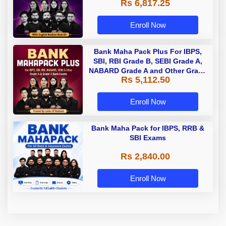
Rs 6,817.25
Enroll Now
Bank Maha Pack Plus For IBPS,
SBI, RBI Grade B, SEBI Grade A,
NABARD Grade A and Other Grade
Rs 5,112.50
A & Grade B Bank Exams
Enroll Now
Bank Maha Pack for IBPS, RRB &
SBI Exams
Rs 2,840.00
Enroll Now