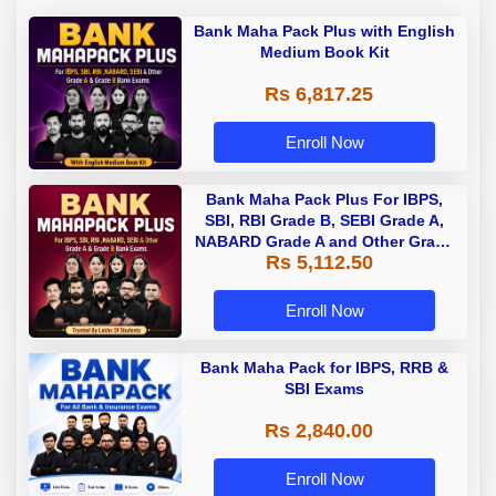
Bank Maha Pack Plus with English
Medium Book Kit
Rs 6,817.25
Enroll Now
Bank Maha Pack Plus For IBPS,
SBI, RBI Grade B, SEBI Grade A,
NABARD Grade A and Other Grade
Rs 5,112.50
A & Grade B Bank Exams
Enroll Now
Bank Maha Pack for IBPS, RRB &
SBI Exams
Rs 2,840.00
Enroll Now