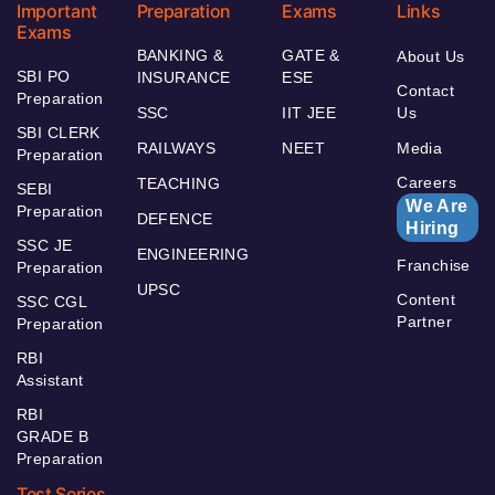
Important
Preparation
Exams
Links
Exams
BANKING &
GATE &
About Us
SBI PO
INSURANCE
ESE
Contact
Preparation
SSC
IIT JEE
Us
SBI CLERK
RAILWAYS
NEET
Media
Preparation
Careers
TEACHING
SEBI
We Are
Preparation
DEFENCE
Hiring
SSC JE
ENGINEERING
Franchise
Preparation
UPSC
Content
SSC CGL
Partner
Preparation
RBI
Assistant
RBI
GRADE B
Preparation
Test Series