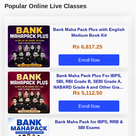
Popular Online Live Classes
Bank Maha Pack Plus with English
Medium Book Kit
Rs 6,817.25
Enroll Now
Bank Maha Pack Plus For IBPS,
SBI, RBI Grade B, SEBI Grade A,
NABARD Grade A and Other Grade
Rs 5,112.50
A & Grade B Bank Exams
Enroll Now
Bank Maha Pack for IBPS, RRB &
SBI Exams