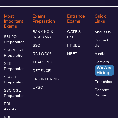
Most
Exams
Entrance
Quick
Important
Preparation
Exams
Links
Exams
BANKING &
GATE &
About Us
SBI PO
INSURANCE
ESE
Contact
Preparation
SSC
IIT JEE
Us
SBI CLERK
RAILWAYS
NEET
Media
Preparation
Careers
TEACHING
SEBI
We Are
Preparation
DEFENCE
Hiring
SSC JE
ENGINEERING
Franchise
Preparation
UPSC
Content
SSC CGL
Partner
Preparation
RBI
Assistant
RBI