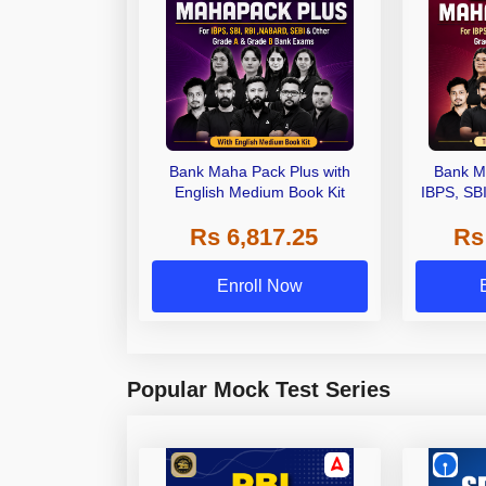
Bank Maha Pack Plus with
Bank M
English Medium Book Kit
IBPS, SB
Grade A,
Rs 6,817.25
Rs
Other Gra
Enroll Now
Popular Mock Test Series