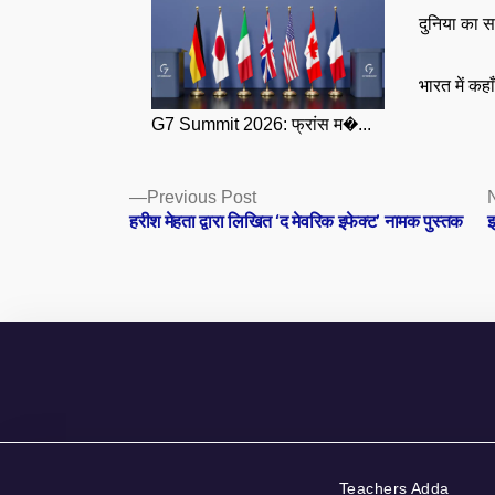
दुनिया का स
भारत में कहा
G7 Summit 2026: फ्रांस म�...
Posts
Previous
Previous Post
post:
हरीश मेहता द्वारा लिखित ‘द मेवरिक इफेक्ट’ नामक पुस्तक
झ
navigation
Teachers Adda