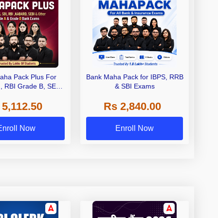
aha Pack Plus For
Bank Maha Pack for IBPS, RRB
I, RBI Grade B, SEBI
& SBI Exams
 NABARD Grade A and
 5,112.50
Rs 2,840.00
de A & Grade B Bank
Exams
Enroll Now
Enroll Now