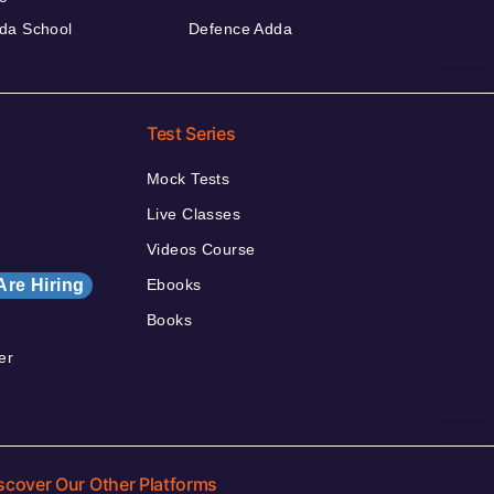
da School
Defence Adda
Test Series
Mock Tests
Live Classes
Videos Course
Are Hiring
Ebooks
Books
er
scover Our Other Platforms