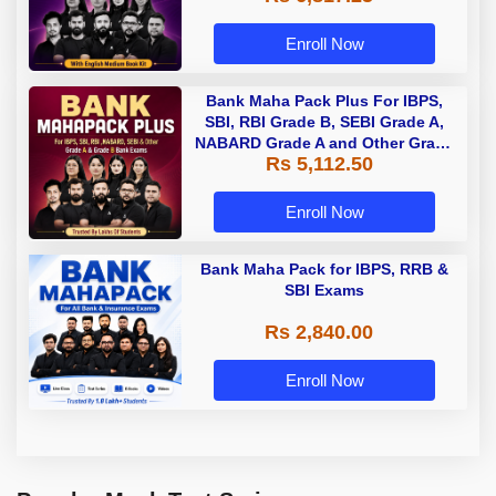
Enroll Now
Bank Maha Pack Plus For IBPS,
SBI, RBI Grade B, SEBI Grade A,
NABARD Grade A and Other Grade
Rs 5,112.50
A & Grade B Bank Exams
Enroll Now
Bank Maha Pack for IBPS, RRB &
SBI Exams
Rs 2,840.00
Enroll Now