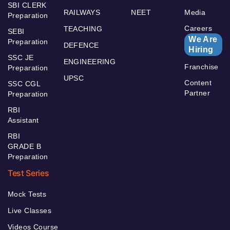
SBI CLERK
RAILWAYS
NEET
Media
Preparation
Careers
TEACHING
SEBI
We Are
Preparation
DEFENCE
Hiring
SSC JE
ENGINEERING
Franchise
Preparation
UPSC
Content
SSC CGL
Partner
Preparation
RBI
Assistant
RBI
GRADE B
Preparation
Test Series
Mock Tests
Live Classes
Videos Course