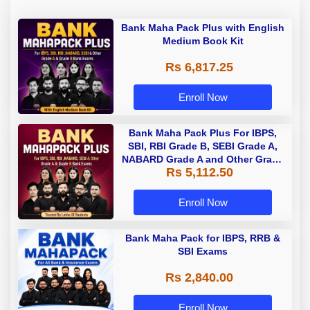
Bank Maha Pack Plus with English
Medium Book Kit
Rs 6,817.25
Enroll Now
Bank Maha Pack Plus For IBPS,
SBI, RBI Grade B, SEBI Grade A,
NABARD Grade A and Other Grade
Rs 5,112.50
A & Grade B Bank Exams
Enroll Now
Bank Maha Pack for IBPS, RRB &
SBI Exams
Rs 2,840.00
Enroll Now