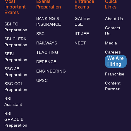
Most
Exams
Entrance
Quick
Important
Preparation
Exams
Links
Exams
BANKING &
GATE &
About Us
SBI PO
INSURANCE
ESE
Contact
Preparation
SSC
IIT JEE
Us
SBI CLERK
RAILWAYS
NEET
Media
Preparation
Careers
TEACHING
SEBI
We Are
Preparation
DEFENCE
Hiring
SSC JE
ENGINEERING
Franchise
Preparation
UPSC
Content
SSC CGL
Partner
Preparation
RBI
Assistant
RBI
GRADE B
Preparation