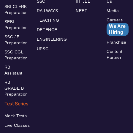
SSC
IIT JEE
Us
SBI CLERK
RAILWAYS
NEET
Media
Preparation
Careers
TEACHING
SEBI
We Are
Preparation
DEFENCE
Hiring
SSC JE
ENGINEERING
Franchise
Preparation
UPSC
Content
SSC CGL
Partner
Preparation
RBI
Assistant
RBI
GRADE B
Preparation
Test Series
Mock Tests
Live Classes