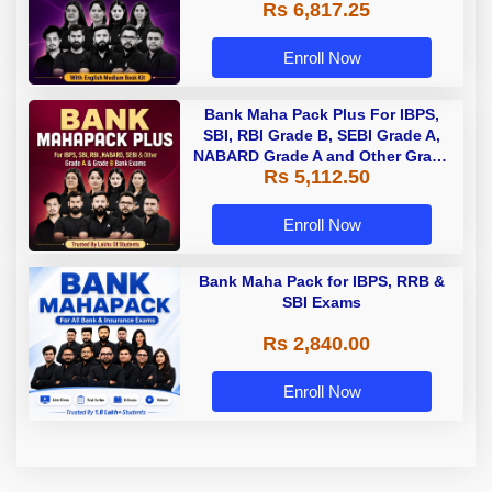
Rs 6,817.25
Enroll Now
Bank Maha Pack Plus For IBPS,
SBI, RBI Grade B, SEBI Grade A,
NABARD Grade A and Other Grade
Rs 5,112.50
A & Grade B Bank Exams
Enroll Now
Bank Maha Pack for IBPS, RRB &
SBI Exams
Rs 2,840.00
Enroll Now