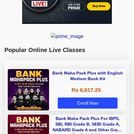
Popular Online Live Classes
Bank Maha Pack Plus with English
Medium Book Kit
Rs 6,817.25
Enroll Now
Bank Maha Pack Plus For IBPS,
SBI, RBI Grade B, SEBI Grade A,
NABARD Grade A and Other Grade