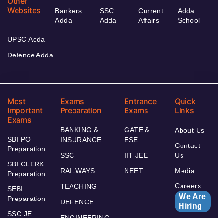
Other
Websites
Bankers
SSC
Current
Adda
Adda
Adda
Affairs
School
UPSC Adda
Defence Adda
Most
Exams
Entrance
Quick
Important
Preparation
Exams
Links
Exams
BANKING &
GATE &
About Us
SBI PO
INSURANCE
ESE
Contact
Preparation
SSC
IIT JEE
Us
SBI CLERK
RAILWAYS
NEET
Media
Preparation
Careers
TEACHING
SEBI
We Are
Preparation
DEFENCE
Hiring
SSC JE
ENGINEERING