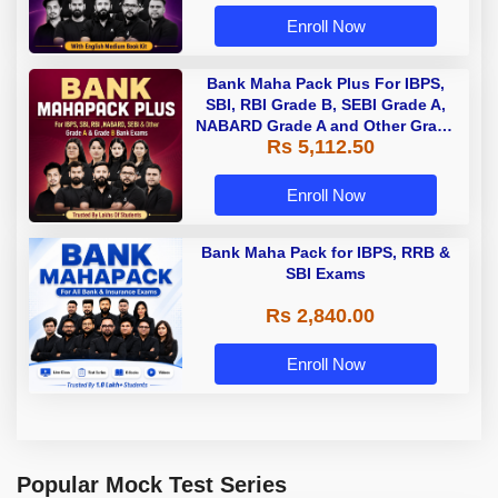
Enroll Now
Bank Maha Pack Plus For IBPS,
SBI, RBI Grade B, SEBI Grade A,
NABARD Grade A and Other Grade
Rs 5,112.50
A & Grade B Bank Exams
Enroll Now
Bank Maha Pack for IBPS, RRB &
SBI Exams
Rs 2,840.00
Enroll Now
Popular Mock Test Series