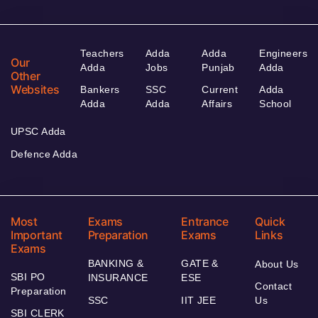
Teachers
Adda
Adda
Engineers
Our
Adda
Jobs
Punjab
Adda
Other
Websites
Bankers
SSC
Current
Adda
Adda
Adda
Affairs
School
UPSC Adda
Defence Adda
Most
Exams
Entrance
Quick
Important
Preparation
Exams
Links
Exams
BANKING &
GATE &
About Us
SBI PO
INSURANCE
ESE
Contact
Preparation
SSC
IIT JEE
Us
SBI CLERK