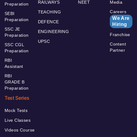
RAILWAYS
NEET
Media
Preparation
Careers
TEACHING
SEBI
We Are
Preparation
DEFENCE
Hiring
SSC JE
ENGINEERING
Franchise
Preparation
UPSC
Content
SSC CGL
Partner
Preparation
RBI
Assistant
RBI
GRADE B
Preparation
Test Series
Mock Tests
Live Classes
Videos Course