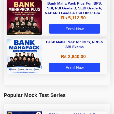
Bank Maha Pack Plus For IBPS,
SBI, RBI Grade B, SEBI Grade A,
NABARD Grade A and Other Grade
Rs 5,112.50
A & Grade B Bank Exams
Enroll Now
Bank Maha Pack for IBPS, RRB &
SBI Exams
Rs 2,840.00
Enroll Now
Popular Mock Test Series