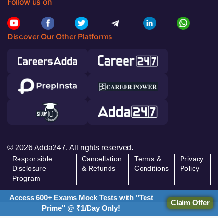
Follow us on
Discover Our Other Platforms
© 2026 Adda247. All rights reserved.
Responsible
Cancellation
Terms &
Privacy
Disclosure
& Refunds
Conditions
Policy
Program
Access 600+ Exams Mock Tests with "Test
Claim Offer
Prime" @ ₹1/Day Only!