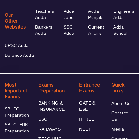
Teachers
Adda
Adda
Engineers
Our
Adda
Jobs
Punjab
Adda
Other
Websites
Bankers
SSC
Current
Adda
Adda
Adda
Affairs
School
UPSC Adda
Defence Adda
Most
Exams
Entrance
Quick
Important
Preparation
Exams
Links
Exams
BANKING &
GATE &
About Us
SBI PO
INSURANCE
ESE
Contact
Preparation
SSC
IIT JEE
Us
SBI CLERK
RAILWAYS
NEET
Media
Preparation
Careers
TEACHING