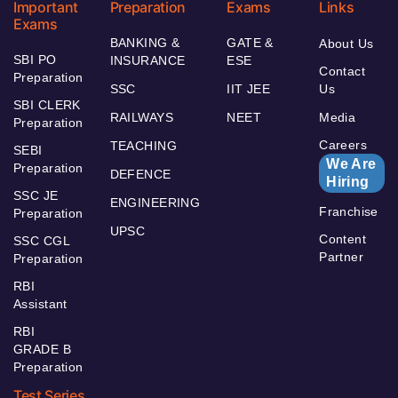
Important
Preparation
Exams
Links
Exams
BANKING &
GATE &
About Us
SBI PO
INSURANCE
ESE
Contact
Preparation
SSC
IIT JEE
Us
SBI CLERK
RAILWAYS
NEET
Media
Preparation
Careers
TEACHING
SEBI
We Are
Preparation
DEFENCE
Hiring
SSC JE
ENGINEERING
Franchise
Preparation
UPSC
Content
SSC CGL
Partner
Preparation
RBI
Assistant
RBI
GRADE B
Preparation
Test Series