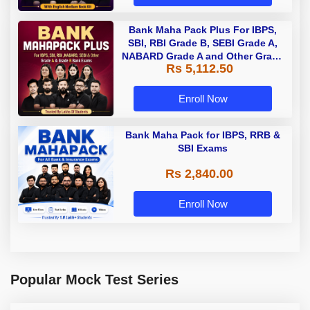
Bank Maha Pack Plus For IBPS,
SBI, RBI Grade B, SEBI Grade A,
NABARD Grade A and Other Grade
Rs 5,112.50
A & Grade B Bank Exams
Enroll Now
Bank Maha Pack for IBPS, RRB &
SBI Exams
Rs 2,840.00
Enroll Now
Popular Mock Test Series