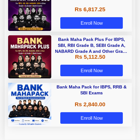
Rs 6,817.25
Enroll Now
Bank Maha Pack Plus For IBPS,
SBI, RBI Grade B, SEBI Grade A,
NABARD Grade A and Other Grade
Rs 5,112.50
A & Grade B Bank Exams
Enroll Now
Bank Maha Pack for IBPS, RRB &
SBI Exams
Rs 2,840.00
Enroll Now