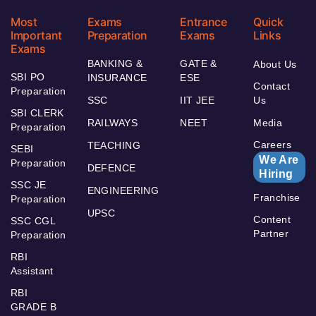
Most
Exams
Entrance
Quick
Important
Preparation
Exams
Links
Exams
BANKING &
GATE &
About Us
SBI PO
INSURANCE
ESE
Contact
Preparation
SSC
IIT JEE
Us
SBI CLERK
RAILWAYS
NEET
Media
Preparation
Careers
TEACHING
SEBI
We Are
Preparation
DEFENCE
Hiring
SSC JE
ENGINEERING
Franchise
Preparation
UPSC
Content
SSC CGL
Partner
Preparation
RBI
Assistant
RBI
GRADE B