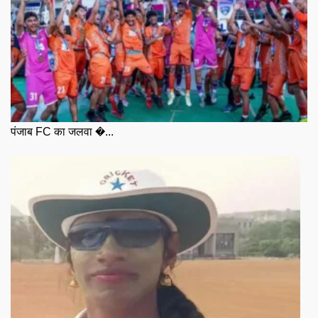
पंजाब FC का जलवा �...